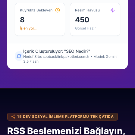
Kuyrukta Bekleyen
Resim Havuzu
8
450
İşleniyor...
Görsel Hazır
İçerik Oluşturuluyor: "SEO Nedir?"
Hedef Site: seobacklinkpaketleri.com.tr • Model: Gemini
3.5 Flash
15 DEV SOSYAL İMLEME PLATFORMU TEK ÇATIDA
RSS Beslemenizi Bağlayın,