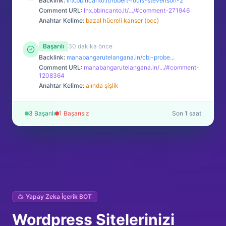
Backlink:
lnx.bbincanto.it/robert-louis-stevenson-2
Comment URL:
lnx.bbincanto.it/.../​#comment-271946
Anahtar Kelime:
bazal hücreli kanser (bcc)
Başarılı
30 dakika önce
Backlink:
manabangarutelangana.in/cbi-probe...
Comment URL:
manabangarutelangana.in/.../​#comment-
1208364
Anahtar Kelime:
alında şişlik
Başarılı
30 dakika önce
3 Başarılı
1 Başarısız
Son 1 saat
Backlink:
laneicemcgee.com/golden-rule/
Comment URL:
laneicemcgee.com/.../​#comment-822637
Anahtar Kelime:
sezaryen izi tedavisi
Yapay Zeka İçerik BOT
Wordpress Sitelerinizi