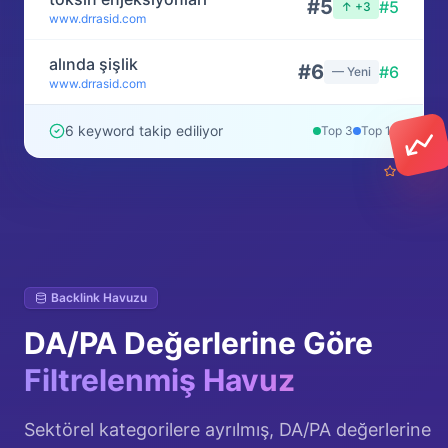
#
5
#
5
↑ +3
www.drrasid.com
alında şişlik
#
6
#
6
— Yeni
www.drrasid.com
6 keyword takip ediliyor
Top 3
Top 10
Backlink Havuzu
DA/PA Değerlerine Göre
Filtrelenmiş Havuz
Sektörel kategorilere ayrılmış, DA/PA değerlerine