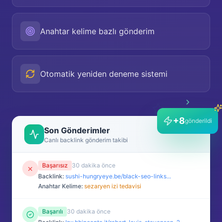
Anahtar kelime bazlı gönderim
Otomatik yeniden deneme sistemi
+
3
gönderildi
Son Gönderimler
Canlı backlink gönderim takibi
Başarısız
30 dakika önce
×
Backlink:
sushi-hungryeye.be/black-seo-links...
Anahtar Kelime:
sezaryen izi tedavisi
Başarılı
30 dakika önce