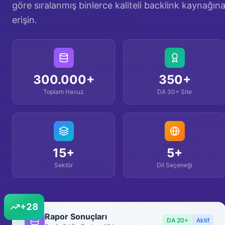
göre sıralanmış binlerce kaliteli backlink kaynağın
erişin.
300.000+
350+
Toplam Havuz
DA 30+ Site
15+
5+
Sektör
Dil Seçeneği
+
18
Rapor Sonuçları
DA 20+
Aktif