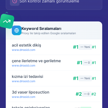
Son kontrol zamanı görüntüleme
Keyword Sıralamaları
Proxy ile takip edilen Google sıralamaları
acil estetik dikiş
#
1
#
1
— Yeni
www.drrasid.com
çene ilerletme ve geriletme
#
1
#
1
— 0
www.drrasid.com
kızma izi tedavisi
#
1
#
1
— Yeni
www.drrasid.com
3d vaser liposuction
#
2
#
2
— 0
www.drrasid.com
toksin enjeksiyonları