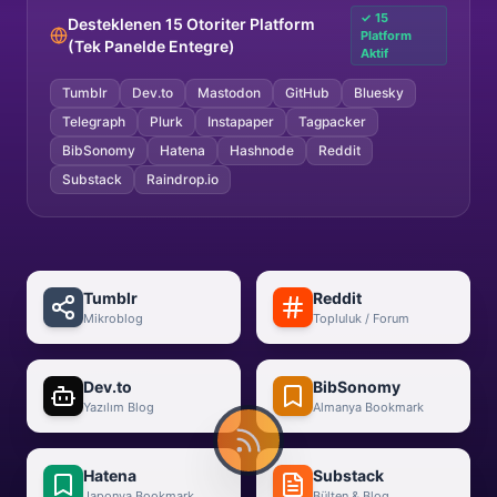
✓ 15
Desteklenen 15 Otoriter Platform
Platform
(Tek Panelde Entegre)
Aktif
Tumblr
Dev.to
Mastodon
GitHub
Bluesky
Telegraph
Plurk
Instapaper
Tagpacker
BibSonomy
Hatena
Hashnode
Reddit
Substack
Raindrop.io
Tumblr
Reddit
Mikroblog
Topluluk / Forum
Dev.to
BibSonomy
Yazılım Blog
Almanya Bookmark
Hatena
Substack
Japonya Bookmark
Bülten & Blog