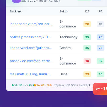
Sayfa 2 / 2 - Toplam 43 kayıt
Backlink
Sektör
DA
PA
E-
jadeer.dotnxt.om/seo-cartel...
20
10
commerce
optimalprocess.com/2018/08...
Technology
35
25
khabarwani.com/guinness-wo...
General
35
25
E-
posadvice.com/seo-cartel-in...
16
32
commerce
malumatfurus.org/suudi-ara...
Genel
29
45
DA 30+ Kaliteli
DA 20+ Orta
Toplam 300.000+ backlink havuzu
-
2