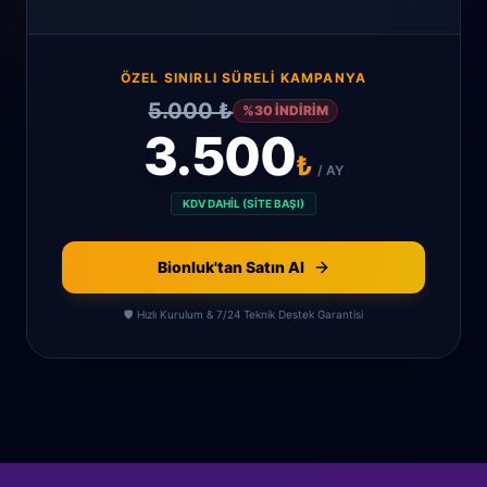
ÖZEL SINIRLI SÜRELI KAMPANYA
5.000 ₺
%30 İNDİRİM
3.500
₺
/ AY
KDV DAHİL (SİTE BAŞI)
Bionluk'tan Satın Al
🛡️ Hızlı Kurulum & 7/24 Teknik Destek Garantisi