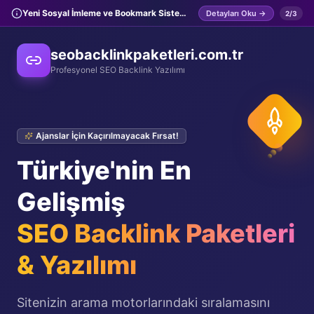
Yeni Sosyal İmleme ve Bookmark Sistemleri Aktif Edildi! (BibSonomy, Hatena,...
Detayları Oku →
2
/
3
seobacklinkpaketleri.com.tr
Profesyonel SEO Backlink Yazılımı
Ajanslar İçin Kaçırılmayacak Fırsat!
Türkiye'nin En
Gelişmiş
SEO Backlink Paketleri
& Yazılımı
Sitenizin arama motorlarındaki sıralamasını